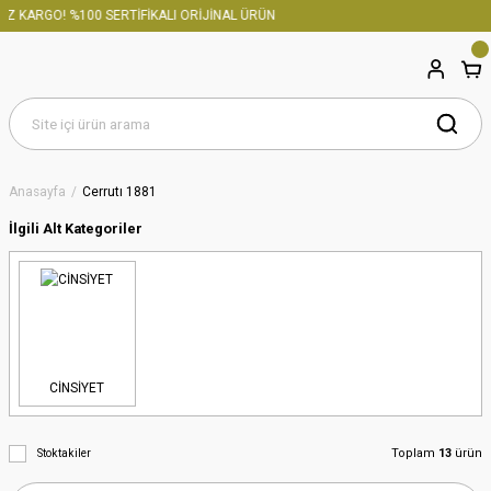
KARGO! %100 SERTİFİKALI ORİJİNAL ÜRÜN
Anasayfa
Cerrutı 1881
İlgili Alt Kategoriler
CİNSİYET
Toplam
13
ürün
Stoktakiler