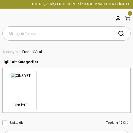
TÜM ALIŞVERİŞLERDE ÜCRETSİZ KARGO! %100 SERTİFİKALI ORİJ
Anasayfa
Franco Vıtal
İlgili Alt Kategoriler
CİNSİYET
Toplam
12
ürün
Stoktakiler