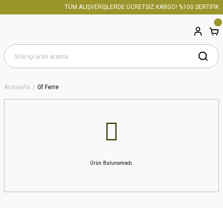
TÜM ALIŞVERİŞLERDE ÜCRETSİZ KARGO! %100 SERTİFİKAL
Anasayfa
Gf Ferre
Ürün Bulunamadı.