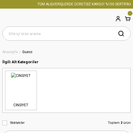
TÜM ALIŞVERİŞLERDE ÜCRETSİZ KARGO! %100 SERTİFİKALI
Anasayfa
Guess
İlgili Alt Kategoriler
CİNSİYET
Toplam
2
ürün
Stoktakiler