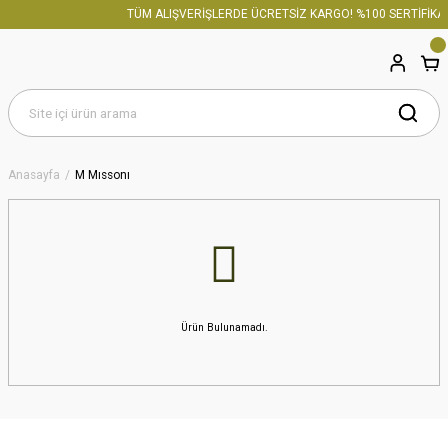
TÜM ALIŞVERİŞLERDE ÜCRETSİZ KARGO! %100 SERTİFİKAL
Anasayfa
M Mıssonı
Ürün Bulunamadı.