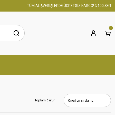
TÜM ALIŞVERİŞLERDE ÜCRETSİZ KARGO! %100 SERTİFİKALI
Toplam
0
ürün