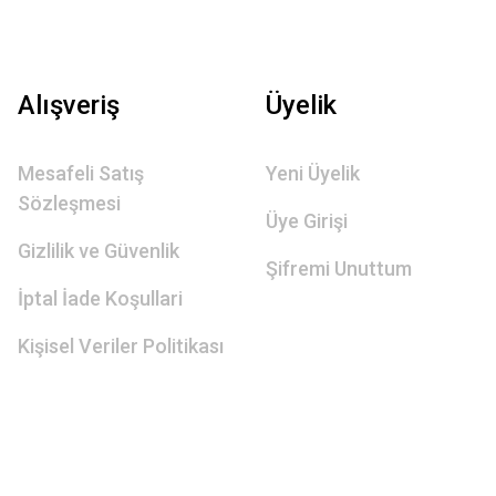
Alışveriş
Üyelik
Mesafeli Satış
Yeni Üyelik
Sözleşmesi
Üye Girişi
Gizlilik ve Güvenlik
Şifremi Unuttum
İptal İade Koşullari
Kişisel Veriler Politikası