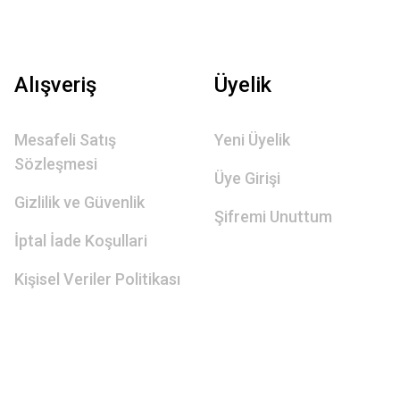
Alışveriş
Üyelik
Mesafeli Satış
Yeni Üyelik
Sözleşmesi
Üye Girişi
Gizlilik ve Güvenlik
Şifremi Unuttum
İptal İade Koşullari
Kişisel Veriler Politikası