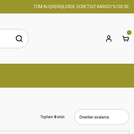
TÜM ALIŞVERİŞLERDE ÜCRETSİZ KARGO! %100 SERTİFİKAL
Toplam
0
ürün