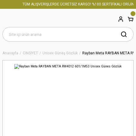
TÜM ALIŞVERİŞLERDE ÜCRETSİZ KARGO! %100 SERTİFİKALI ORİJİNAL
Anasayfa
CİNSİYET
Unisex Güneş Gözlük
Rayban Meta RAYBAN META RW4