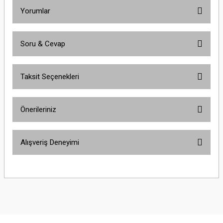
Yorumlar
Soru & Cevap
Bu ürüne ilk yorumu siz yapın!
Taksit Seçenekleri
Yorum Yaz
Ürün hakkında henüz soru sorulmamış.
Önerileriniz
Soru Sor
Bu ürünün fiyat bilgisi, resim, ürün açıklamalarında ve diğer konularda
Alışveriş Deneyimi
yetersiz gördüğünüz noktaları öneri formunu kullanarak tarafımıza
iletebilirsiniz.
Görüş ve önerileriniz için teşekkür ederiz.
Çok güzel
M... K... | 02/01/2026
Ürün resmi kalitesiz, bozuk veya görüntülenemiyor.
Ürün açıklamasında eksik bilgiler bulunuyor.
Harika
Ürün bilgilerinde hatalar bulunuyor.
K... U... | 02/01/2026