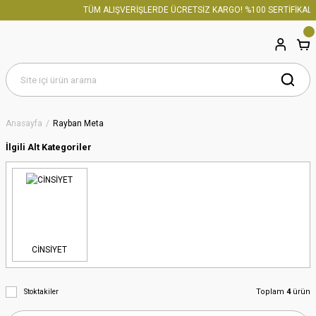
TÜM ALIŞVERİŞLERDE ÜCRETSİZ KARGO! %100 SERTİFİKALI 
Anasayfa
Rayban Meta
İlgili Alt Kategoriler
CİNSİYET
Toplam
4
ürün
Stoktakiler