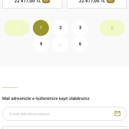
22.477,00 TL
22.477,00 TL
%10
%10
1
2
3
4
..
6
Mail adresinizle e-bültenimize kayıt olabilirsiniz.