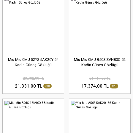
Mıu Mıu 0MU 52YS 5AK20Y 54
Miu Miu 0MU B50S ZVN80O 52
Kadın Güneş Gözlüğü
Kadin Günes Gözlügü
23.702,00 TL
21.717,00 TL
21.331,00 TL
17.374,00 TL
%10
%20