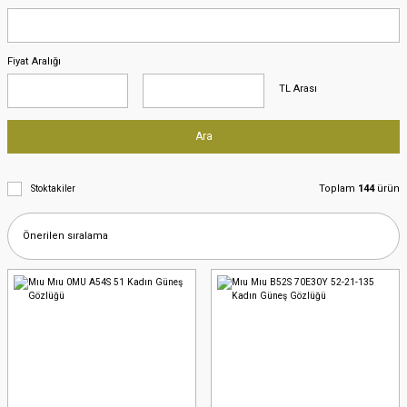
Fiyat Aralığı
TL Arası
Ara
Toplam
144
ürün
Stoktakiler