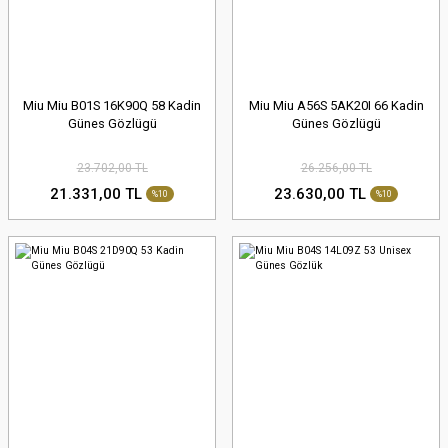
Miu Miu B01S 16K90Q 58 Kadin
Miu Miu A56S 5AK20I 66 Kadin
Günes Gözlügü
Günes Gözlügü
23.702,00 TL
26.256,00 TL
21.331,00 TL
23.630,00 TL
%10
%10